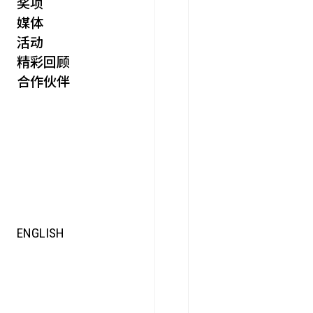
奖项
活力
媒体
集时
活动
脍饮
精彩回顾
特别艺术项目
合作伙伴
ENGLISH