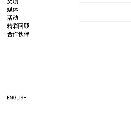
奖项
活力
媒体
集时
活动
脍饮
精彩回顾
特别艺术项目
合作伙伴
ENGLISH