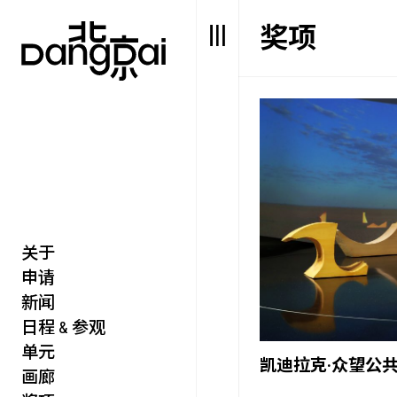
奖项
关于
艺述
艺博会
申请
价值
聚像
新闻
未来
声场
日程 & 参观
众望
单元
数置
凯迪拉克·众望公
画廊
聚像