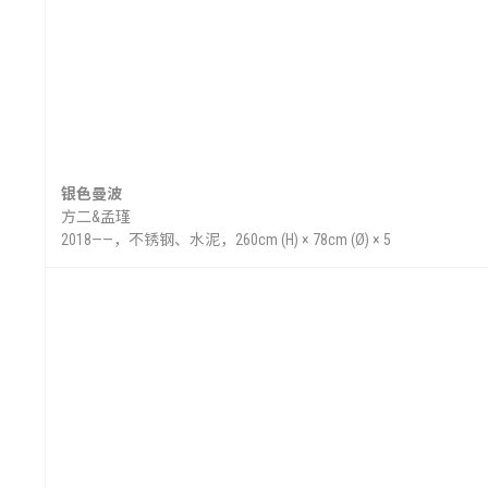
聚
银色曼波
方二&孟瑾
2018——，不锈钢、水泥，260cm (H) × 78cm (Ø) × 5