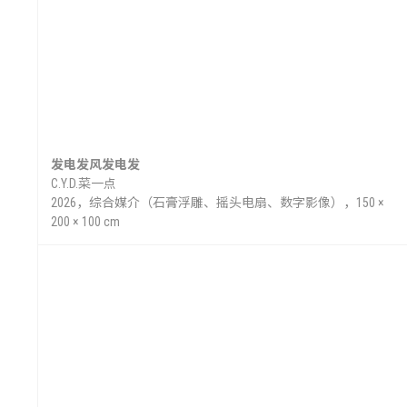
博
发电发风发电发
C.Y.D.菜一点
2026，综合媒介（石膏浮雕、摇头电扇、数字影像），150 ×
200 × 100 cm