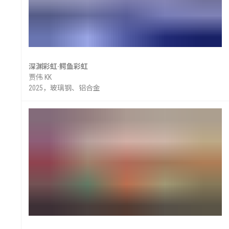
深渊彩虹·鳄鱼彩虹
贾伟 KK
2025，玻璃钢、铝合金