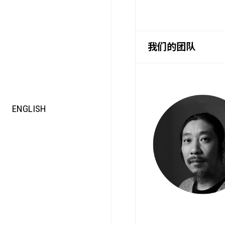
我们的团队
ENGLISH