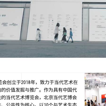
新闻
览会创立于2018年，致力于当代艺术在
内的价值发掘与推广。作为具有中国代
性的当代艺术博览会，北京当代艺博会
、公共性为核心，以10个与艺术生态