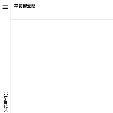
平藝術空間
艺述
艺博会
价值
聚像
未来
声场
众望
数置
北京当代艺术博览会
聚像
活力