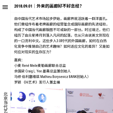
2018.09.01｜外来的画廊好不好念经？
自中国当代艺术市场起步伊始，画廊界就活跃着一群洋面孔。
他们曾经传布着老牌画廊的经营理念或国际画廊的先进经验，
构成了中国当代画廊版图不可或缺的一部分。时过境迁，他们
经历了由众星捧月到落入凡间的起落，也从只会说英文到现在
的一口流利中文。这些步入3.0时代的外国画廊，如何在白热
化竞争中推销自己的艺术趣味？如何适应文化的差异？又是如
何应对现实的生存压力？
嘉宾：
艺述
艺博会
小麦 René Meile麦勒画廊联合总监
价值
聚像
余国梁 Craig L. Yee 墨斋总监兼创始人
马修·伯利塞维兹 Mathieu Borysevicz BANK创始人）
未来
声场
罗颖 《Hi艺术》发行人兼主编
众望
数置
北京当代艺术博览会
聚像
活力