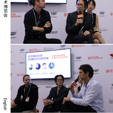
集时
脍饮
特别艺术项目
English