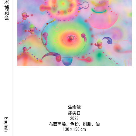
集时
脍饮
特别艺术项目
生命能
能尖日
2023
English
布面丙烯、色粉、树脂、油
130 × 150 cm