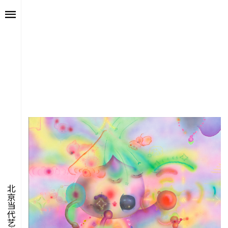
艺述
艺博会
价值
聚像
未来
声场
众望
数置
北京当代艺术博览会
聚像
活力