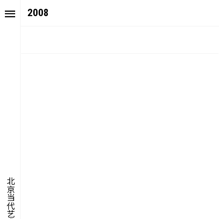
2008
艺述
艺博会
价值
聚像
未来
声场
众望
数置
北京当代艺术博览会
聚像
活力