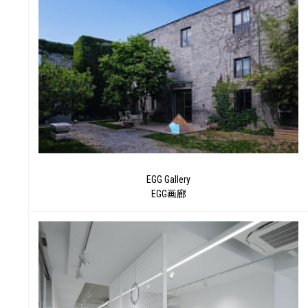
特
EGG Gallery
EGG画廊