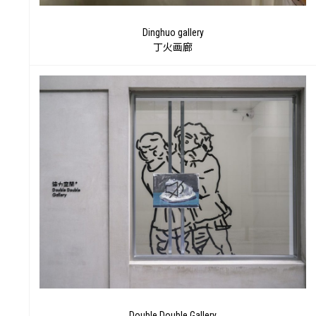
集
Dinghuo gallery
丁火画廊
Double Double Gallery