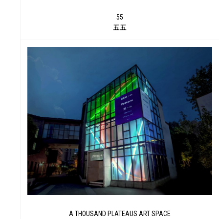
55
五五
艺
A THOUSAND PLATEAUS ART SPACE