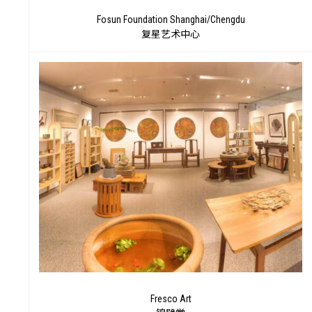
项
Fosun Foundation Shanghai/Chengdu
复星艺术中心
Fresco Art