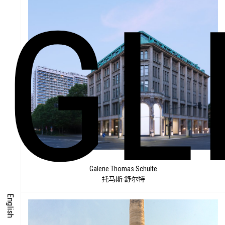
GL
Galerie Thomas Schulte
托马斯·舒尔特
English