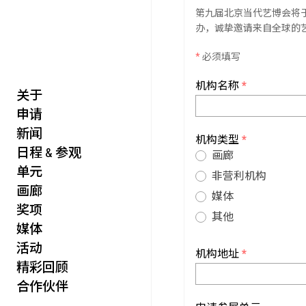
第九届北京当代艺博会将于2
办，诚挚邀请来自全球的艺
*
必须填写
机构名称
*
关于
艺述
艺博会
申请
价值
聚像
新闻
未来
声场
机构类型
*
日程 & 参观
众望
画廊
单元
数置
非营利机构
画廊
聚像
媒体
奖项
活力
其他
媒体
集时
其他
活动
脍饮
机构地址
*
精彩回顾
特别艺术项目
合作伙伴