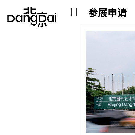
参展申请
参
如
展
果
申
你
请-
是
中
人
文
类，
该
字
段
请
留
空。