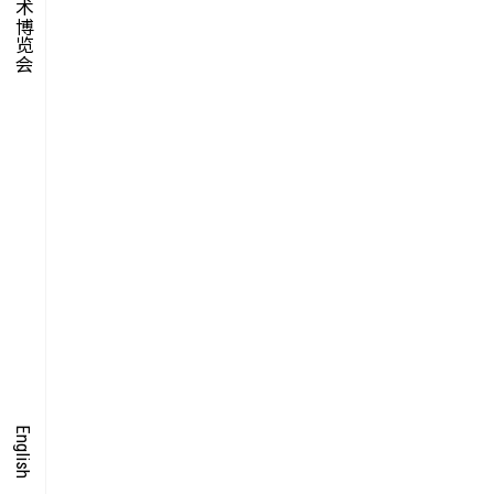
集时
脍饮
特别艺术项目
English