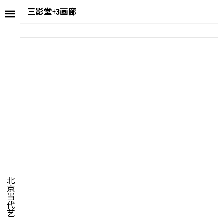
三影堂+3画廊
艺述
艺博会
价值
聚像
未来
声场
众望
数置
北京当代艺术博览会
聚像
活力