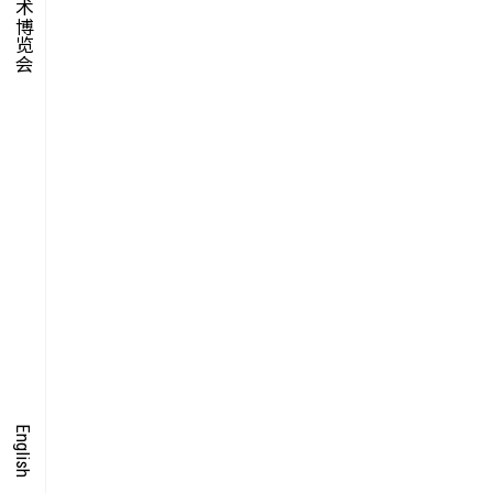
集时
脍饮
特别艺术项目
English