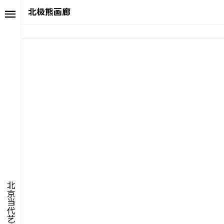
北极熊画廊
艺述
艺博会
价值
聚像
未来
声场
众望
数置
北京当代艺术博览会
聚像
活力