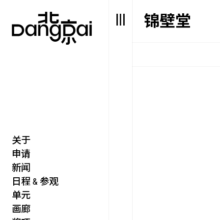
锦壁堂
关于
艺述
艺博会
申请
价值
聚像
新闻
未来
声场
日程 & 参观
众望
单元
数置
画廊
聚像