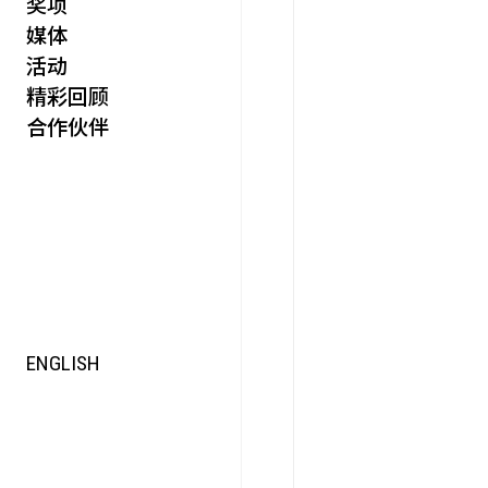
奖项
活力
媒体
集时
活动
脍饮
精彩回顾
特别艺术项目
合作伙伴
ENGLISH