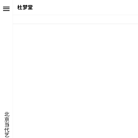
杜梦堂
艺述
艺博会
价值
聚像
未来
声场
众望
数置
北京当代艺术博览会
聚像
活力