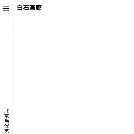
白石画廊
艺述
艺博会
价值
聚像
未来
声场
众望
数置
北京当代艺术博览会
聚像
活力