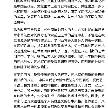
列的改革试错中政治、文化主体意识相对贫弱，而2008年之后
是中国在政治、文化主体上逐渐获得自信心，并提出进一步诉
求的时期。正是这种主体意识的区别，决定了两代人之间显著
的差异，这表现在与国际、与本土、与艺术体制的不同关系和
态度中。
作为改革开放后第一代全面接触西方的人，八五时期的年轻艺
术家首先面对的西方现代及前卫艺术的话语冲击，不管是在视
觉资源还是在思想资源上，学习西方是大部分人的第一选择。
在短短几年内，从后印象派到观念艺术，近一百年的西方艺术
史迅速被中国艺术家囫囵吞枣了一遍，因此在八五时期的艺术
创作中，学习、模仿西方大师的痕迹很重。而对于学院与传统
的艺术形式，艺术家们的反叛意识则很强势，而明确的针对性
也伴随了明确的依赖性。
艺述
在学习西方、反叛传统的两大路径下，艺术家们侧重的是思想
表85后的八五——中国当代艺术新世代达与个性表现，反而艺
术语言和方法意识都显得粗糙，往往是思想大于形式、宣言大
于作品。另一方面，当时这些新的艺术观念与实践并未获得原
有体制的支持，也没有形成一种新的艺术社会系统，因此，艺
术家与理论家往往是个人英雄主义的行事风格。总体而言，八
五美术是在一种浪漫主义的思想基调与草莽精神的社会组织方