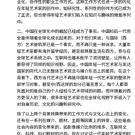
众望
业化、协作性的职业工作方式。这种工作方式也进一步的内化
在年轻艺术家的创作中，如研究性、系列性的创作方式已成为
了主流，但也使得年轻艺术家们陷入在知识与趣味的微差序列
中。
二、中国在全球化中的崛起已经成为了事实。中国85后一代完
全是伴随着全球化成长起来的，对于他们来说，与国际（西
方）艺术接轨早已是一个事实，而不再只是一种诉求。大量年
轻艺术家都有海外留学经历，甚至就移居生活在西方，参与在
全球艺术系统之中。互联网也基本削平了资讯壁垒，让所有人
数置
都获得了同样的知识视野。因此，中国年轻一代艺术家与发达
国家的同代人已无整体艺术观念与媒介形态上的差异。在这个
背景下，西方当代艺术已不再是中国年轻一代艺术家的整体外
部学习对象，甚至中/西这样的划分已毫无意义，每个人都首
先面对的是自己的个人经验与艺术领域的问题。而伴随着对西
方更深入的了解，很多年轻艺术家也在全球化视野下折返入了
对自身历史、文化的兴趣和研究中。
除了以上两个背景转换带来的工作方式与文化心态上的变化，
还有在一系列在媒介、题材、主题等因素上的转变，这些是由
社会内容的变化带来的，如影像媒介比例的增多，互联网文
化、科技、科幻题材的出现。但在讨论这一代年轻艺术家的时