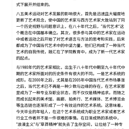
式下展开并结束的。
八五美术运动对艺术发展的影响很大，首先是迅速且大幅度地
价值
更新了艺术观念，使中国的艺术家与西方艺术家大致站到了同
一个历史视野与问题意识上，在八十年代之后，“当代艺术”这
个概念在中国基本确立。其次，很多参与其中的艺术家在运动
中或者运动之后开始了对艺术语言与方法的思考和实践，后来
都成为了中国当代艺术中的中坚力量，他们已构成了一种当代
艺术的自我传统，融汇在了学院教育中，成为了新一代艺术家
的起点。
与1980年代的艺术家相比，出生于八十年代中期至九十年代中
未来
期的艺术家所面对的历史条件有很大的不同。一是艺术系统的
成形。在2000年之后，尤其是在2005年中国当代艺术市场暴涨
之后，当代艺术已不再是一种少数与边缘的存在，在艺术家那
里成为了一种专业及职业状态，而不仅仅是精神追求。而随之
而成长起来的美术馆、画廊、拍卖行、艺术媒体、艺术博览会
等生态链也逐渐形成了一个有效运作的艺术系统。这意味着，
今天毕业的年轻人，在这个艺术系统成为职业艺术家或者艺术
行业工作者并不是一件很难的事情。在日渐成熟的系统中，
“浪漫主义”与“草莽精神”就失去了生存空间，让位给了一种专