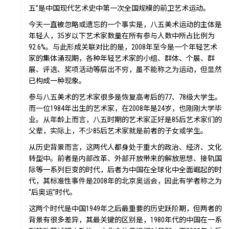
五”是中国现代艺术史中第一次全国规模的前卫艺术运动。
今天一直被忽略或遗忘的一个事实是，八五美术运动的主体是
年轻人，35岁以下艺术家数量在所有参与人数中所占比例为
92.6%。与此形成关联对比的是，2008年至今是一个年轻艺术
家的集体涌现期，各种年轻艺术家的小组、群体、个展、群
展、评选、奖项活动等层出不穷，虽不能称之为运动，但显然
已构成一种现象。
参与八五美术的艺术家很多是恢复高考后的77、78级大学生。
而一位1984年出生的艺术家，在2008年是24岁，也刚刚大学毕
业。从年龄上而言，八五时期的艺术家正好是85后艺术家们的
父辈，实际上，不少85后艺术家就是前者的子女或学生。
从历史背景而言，这两代人都身处于重大的政治、经济、文化
转型中。前者是内部改革、外部开放带来的解放思想、接轨国
际等一系列巨变的时代，后者为中国在全球化中全面崛起的时
代，其标准性事件是2008年的北京奥运会，因此有学者称之为
“后奥运”时代。
这两个时代是中国1949年之后最重要的历史跃阶期，但两者的
背景有很多差异，其最关键的区别是，1980年代的中国在一系