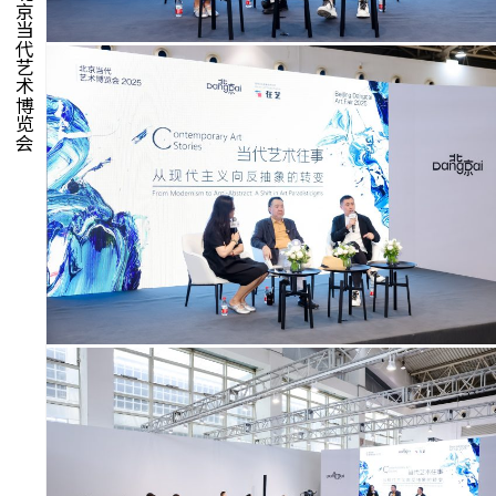
北京当代艺术博览会
聚像
活力
集时
脍饮
特别艺术项目