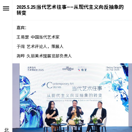
2025.5.25|当代艺术往事——从现代主义向反抽象的
转变
嘉宾：
王易罡 中国当代艺术家
于闯 艺术评论人，策展人
尧晔 久丽美术馆展览部负责人
艺述
艺博会
价值
聚像
未来
声场
众望
数置