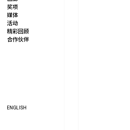
奖项
活力
媒体
集时
活动
脍饮
精彩回顾
特别艺术项目
合作伙伴
ENGLISH