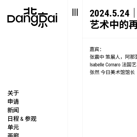
2024.5
艺术中的
嘉宾：
张震中 策展人，阿那
Isabelle Corna
张然 今日美术馆馆长
关于
艺述
艺博会
申请
价值
聚像
新闻
未来
声场
日程 & 参观
众望
单元
数置
画廊
聚像