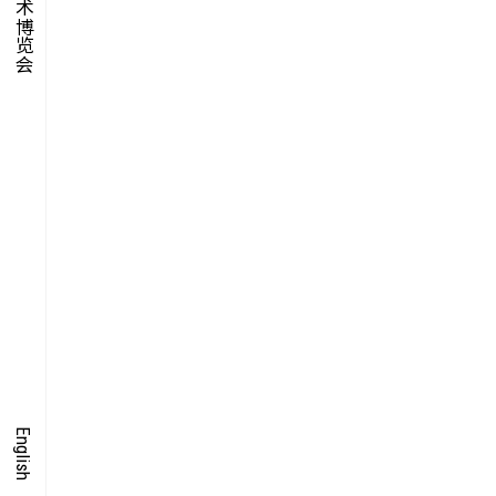
集时
脍饮
特别艺术项目
English