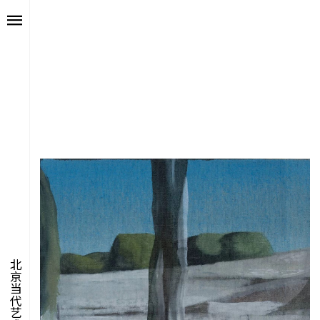
艺述
艺博会
价值
聚像
未来
声场
众望
数置
北京当代艺术博览会
聚像
活力