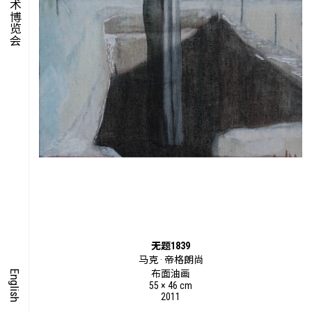
集时
脍饮
特别艺术项目
无题1839
马克 · 帝格朗尚
English
布面油画
55 × 46 cm
2011