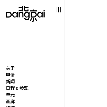
关于
艺述
艺博会
申请
价值
聚像
新闻
未来
声场
日程 & 参观
众望
单元
数置
画廊
聚像