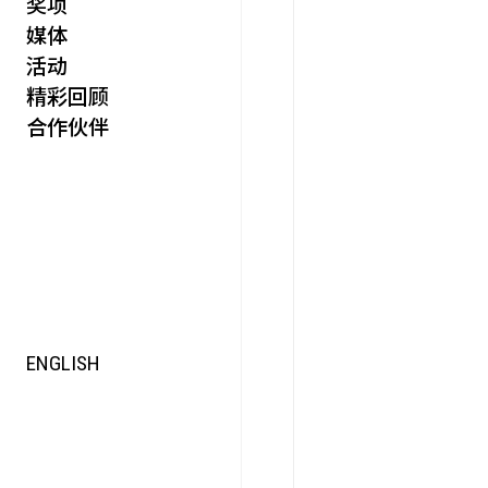
奖项
活力
媒体
集时
活动
脍饮
精彩回顾
特别艺术项目
合作伙伴
ENGLISH