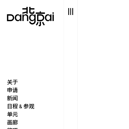
关于
艺述
艺博会
申请
价值
聚像
新闻
未来
声场
日程 & 参观
众望
单元
数置
画廊
聚像