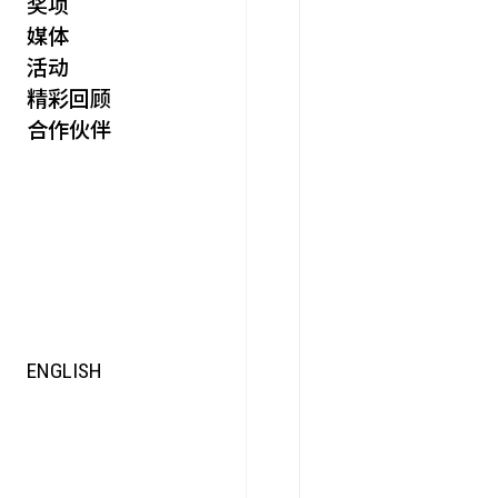
奖项
活力
媒体
集时
活动
脍饮
精彩回顾
特别艺术项目
合作伙伴
ENGLISH