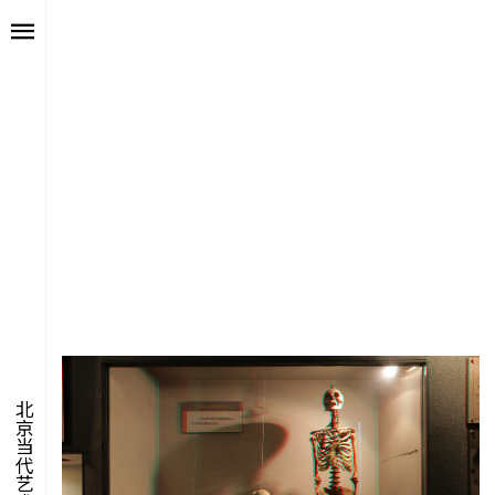
艺述
艺博会
价值
聚像
未来
声场
众望
数置
北京当代艺术博览会
聚像
活力