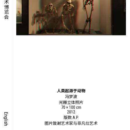
集时
脍饮
特别艺术项目
人类起源于动物
冯梦波
光栅立体照片
70 × 100 cm
2012
English
版数 A.P.
图片致谢艺术家与非凡仕艺术