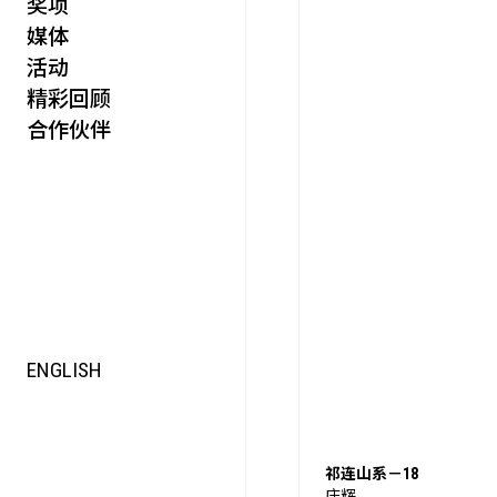
奖项
活力
媒体
集时
活动
脍饮
精彩回顾
特别艺术项目
合作伙伴
ENGLISH
祁连山系－18
庄辉