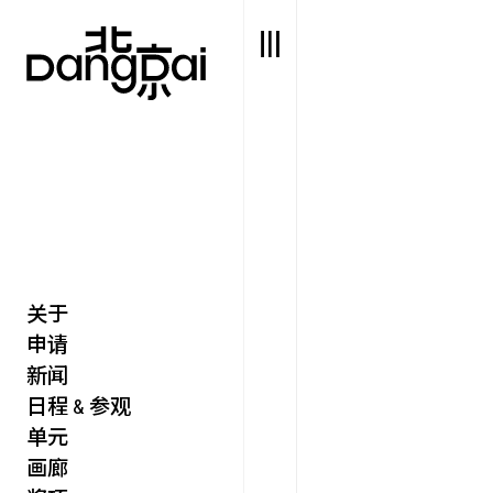
关于
艺述
艺博会
申请
价值
聚像
新闻
未来
声场
日程 & 参观
众望
单元
数置
画廊
聚像