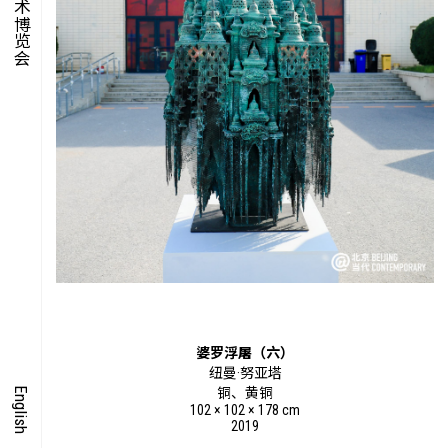
集时
脍饮
特别艺术项目
婆罗浮屠（六）
纽曼·努亚塔
English
铜、黄铜
102 × 102 × 178 cm
2019