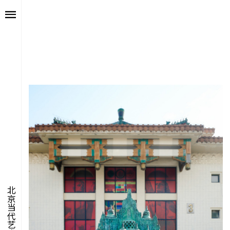
艺述
艺博会
价值
聚像
未来
声场
众望
数置
北京当代艺术博览会
聚像
活力