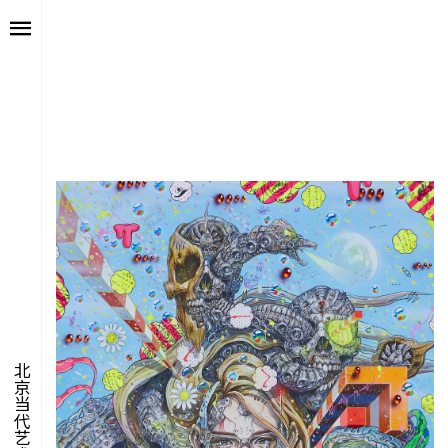
艺述
艺博会
价值
聚像
未来
声场
众望
数置
北京当代艺术博览会
聚像
活力