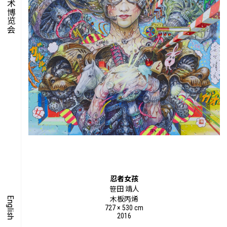
集时
脍饮
特别艺术项目
忍者女孩
笹田 靖人
English
木板丙烯
727 × 530 cm
2016