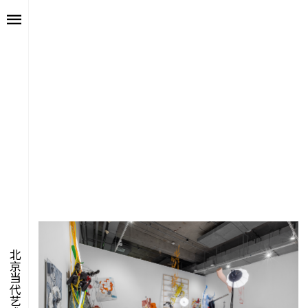
艺述
艺博会
价值
聚像
未来
声场
众望
数置
北京当代艺术博览会
聚像
活力