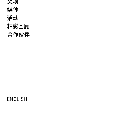
奖项
活力
媒体
集时
活动
脍饮
精彩回顾
特别艺术项目
合作伙伴
ENGLISH