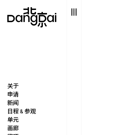
关于
艺述
艺博会
申请
价值
聚像
新闻
未来
声场
日程 & 参观
众望
单元
数置
画廊
聚像