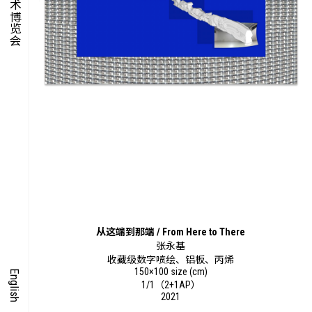
集时
脍饮
特别艺术项目
从这端到那端 / From Here to There
张永基
收藏级数字喷绘、铝板、丙烯
150×100 size (cm)
English
1/1（2+1AP）
2021