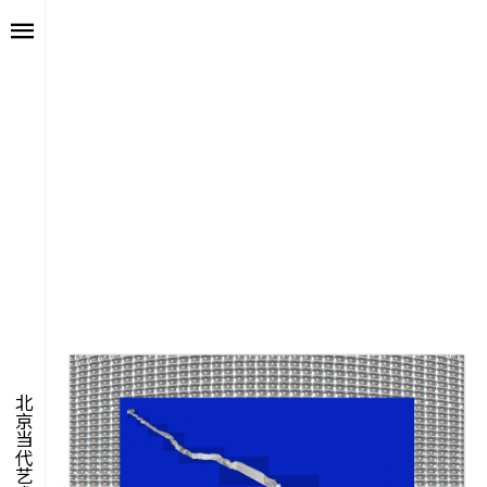
艺述
艺博会
价值
聚像
未来
声场
众望
数置
北京当代艺术博览会
聚像
活力