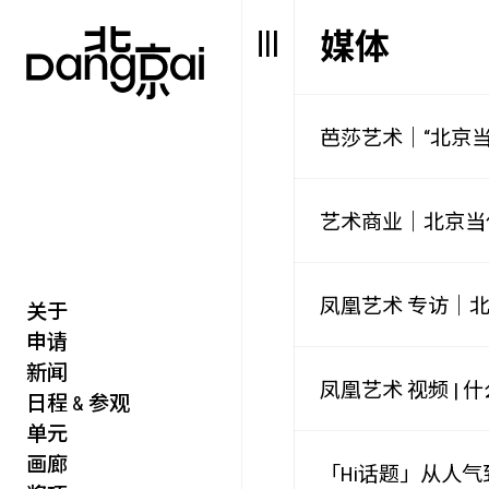
媒体
芭莎艺术｜“北京当
艺术商业｜北京当代
凤凰艺术 专访｜北
关于
艺述
艺博会
申请
价值
聚像
新闻
未来
声场
凤凰艺术 视频 |
日程 & 参观
众望
单元
数置
画廊
聚像
「Hi话题」从人气