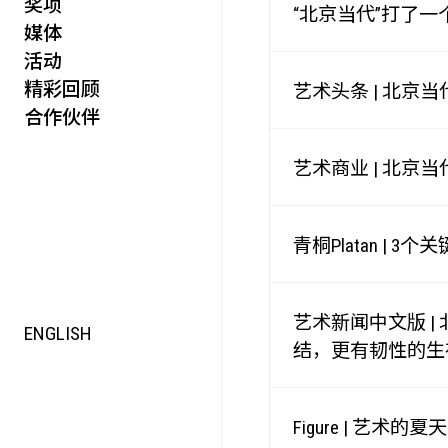
奖项
活力
“北京当代”打了一
媒体
集时
活动
脍饮
精彩回顾
特别艺术项目
艺术头条 | 北
合作伙伴
艺术商业 | 北京当
青桐Platan |
艺术新闻中文版 
ENGLISH
结，更有韧性的生
Figure | 