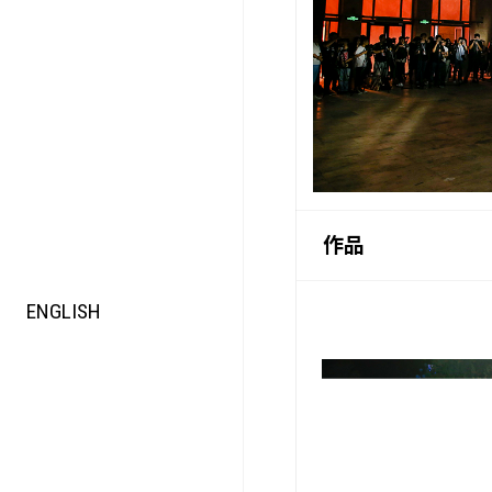
作品
ENGLISH